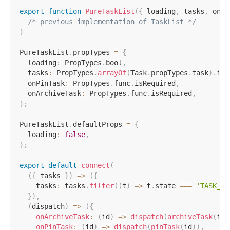
export
function
PureTaskList
(
{
 loading
,
 tasks
,
 onPi
/* previous implementation of TaskList */
}
PureTaskList
.
propTypes 
=
{
  loading
:
 PropTypes
.
bool
,
  tasks
:
 PropTypes
.
arrayOf
(
Task
.
propTypes
.
task
)
.
isR
  onPinTask
:
 PropTypes
.
func
.
isRequired
,
  onArchiveTask
:
 PropTypes
.
func
.
isRequired
,
}
;
PureTaskList
.
defaultProps 
=
{
  loading
:
false
,
}
;
export
default
connect
(
(
{
 tasks 
}
)
=>
(
{
    tasks
:
 tasks
.
filter
(
(
t
)
=>
 t
.
state 
===
'TASK_IN
}
)
,
(
dispatch
)
=>
(
{
onArchiveTask
:
(
id
)
=>
dispatch
(
archiveTask
(
id
)
onPinTask
:
(
id
)
=>
dispatch
(
pinTask
(
id
)
)
,