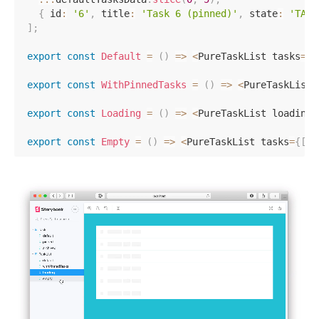
{
 id
:
'6'
,
 title
:
'Task 6 (pinned)'
,
 state
:
'TASK
]
;
export
const
Default
=
(
)
=>
<
PureTaskList tasks
=
{
d
export
const
WithPinnedTasks
=
(
)
=>
<
PureTaskList 
export
const
Loading
=
(
)
=>
<
PureTaskList loading 
export
const
Empty
=
(
)
=>
<
PureTaskList tasks
=
{
[
]
}