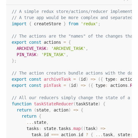
// A simple redux store/actions/reducer implementat
// A true app would be more complex and separated i
import
{
 createStore 
}
from
'redux'
;
// The actions are the "names" of the changes that 
export
const
 actions 
=
{
ARCHIVE_TASK
:
'ARCHIVE_TASK'
,
PIN_TASK
:
'PIN_TASK'
,
}
;
// The action creators bundle actions with the data
export
const
archiveTask
=
(
id
)
=>
(
{
 type
:
 actions
export
const
pinTask
=
(
id
)
=>
(
{
 type
:
 actions
.
PIN
// All our reducers simply change the state of a si
function
taskStateReducer
(
taskState
)
{
return
(
state
,
 action
)
=>
{
return
{
...
state
,
      tasks
:
 state
.
tasks
.
map
(
(
task
)
=>
        task
.
id 
===
 action
.
id 
?
{
...
task
,
 state
:
 t