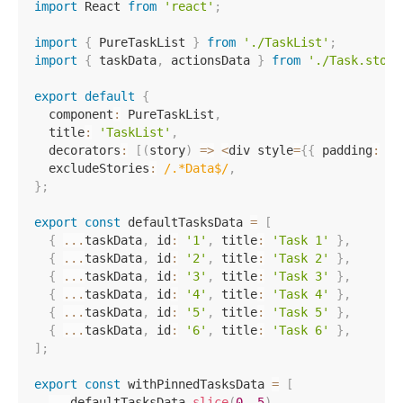
import
 React 
from
'react'
;
import
{
 PureTaskList 
}
from
'./TaskList'
;
import
{
 taskData
,
 actionsData 
}
from
'./Task.stori
export
default
{
  component
:
 PureTaskList
,
  title
:
'TaskList'
,
  decorators
:
[
(
story
)
=>
<
div style
=
{
{
 padding
:
'3
  excludeStories
:
/
.*Data$
/
,
}
;
export
const
 defaultTasksData 
=
[
{
...
taskData
,
 id
:
'1'
,
 title
:
'Task 1'
}
,
{
...
taskData
,
 id
:
'2'
,
 title
:
'Task 2'
}
,
{
...
taskData
,
 id
:
'3'
,
 title
:
'Task 3'
}
,
{
...
taskData
,
 id
:
'4'
,
 title
:
'Task 4'
}
,
{
...
taskData
,
 id
:
'5'
,
 title
:
'Task 5'
}
,
{
...
taskData
,
 id
:
'6'
,
 title
:
'Task 6'
}
,
]
;
export
const
 withPinnedTasksData 
=
[
...
defaultTasksData
.
slice
(
0
,
5
)
,