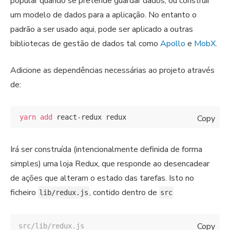
popular quando se pretende guardar dados, ou construir
um modelo de dados para a aplicação. No entanto o
padrão a ser usado aqui, pode ser aplicado a outras
bibliotecas de gestão de dados tal como
Apollo
e
MobX
.
Adicione as dependências necessárias ao projeto através
de:
yarn
add
Copy
Irá ser construída (intencionalmente definida de forma
simples) uma loja Redux, que responde ao desencadear
de ações que alteram o estado das tarefas. Isto no
ficheiro
, contido dentro de
lib/redux.js
src
Copy
src/lib/redux.js