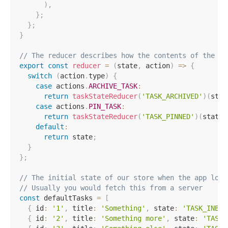
)
,
}
;
}
;
}
// The reducer describes how the contents of the st
export
const
reducer
=
(
state
,
 action
)
=>
{
switch
(
action
.
type
)
{
case
 actions
.
ARCHIVE_TASK
:
return
taskStateReducer
(
'TASK_ARCHIVED'
)
(
stat
case
 actions
.
PIN_TASK
:
return
taskStateReducer
(
'TASK_PINNED'
)
(
state
,
default
:
return
 state
;
}
}
;
// The initial state of our store when the app load
// Usually you would fetch this from a server
const
 defaultTasks 
=
[
{
 id
:
'1'
,
 title
:
'Something'
,
 state
:
'TASK_INBOX
{
 id
:
'2'
,
 title
:
'Something more'
,
 state
:
'TASK_