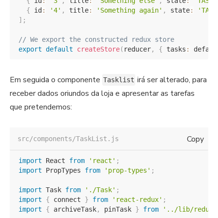
{
 id
:
'3'
,
 title
:
'Something else'
,
 state
:
'TASK_
{
 id
:
'4'
,
 title
:
'Something again'
,
 state
:
'TASK
]
;
// We export the constructed redux store
export
default
createStore
(
reducer
,
{
 tasks
:
 defaul
Em seguida o componente
irá ser alterado, para
Tasklist
receber dados oriundos da loja e apresentar as tarefas
que pretendemos:
Copy
src/components/TaskList.js
import
 React 
from
'react'
;
import
 PropTypes 
from
'prop-types'
;
import
 Task 
from
'./Task'
;
import
{
 connect 
}
from
'react-redux'
;
import
{
 archiveTask
,
 pinTask 
}
from
'../lib/redux'