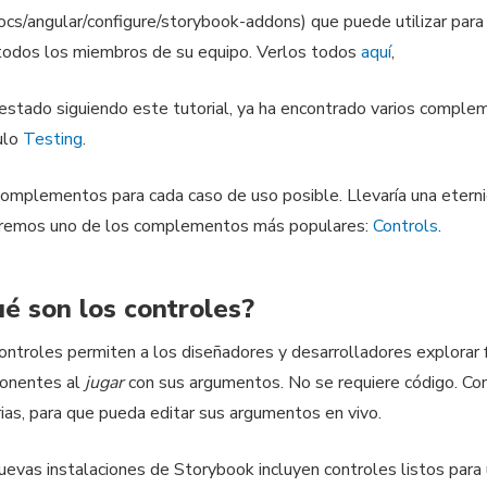
ocs/angular/configure/storybook-addons) que puede utilizar para 
todos los miembros de su equipo. Verlos todos
aquí
,
 estado siguiendo este tutorial, ya ha encontrado varios comple
ulo
Testing
.
omplementos para cada caso de uso posible. Llevaría una eternid
gremos uno de los complementos más populares:
Controls
.
é son los controles?
ontroles permiten a los diseñadores y desarrolladores explorar
onentes al
jugar
con sus argumentos. No se requiere código. Cont
rias, para que pueda editar sus argumentos en vivo.
uevas instalaciones de Storybook incluyen controles listos para 