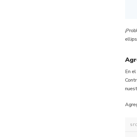
¡Prob
ellips
Agr
En el
Contr
nuest
Agreg
sr