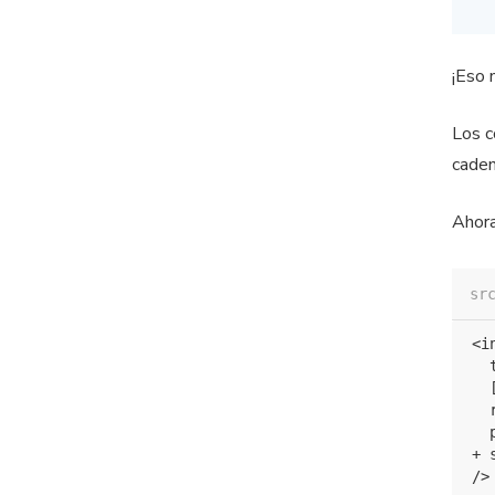
¡Eso 
Los c
caden
Ahora
sr
<in
  
  
  
  
+ 