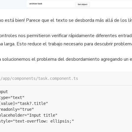
no está bien! Parece que el texto se desborda más allá de los 
ontroles nos permitieron verificar rápidamente diferentes entr
a larga. Esto reduce el trabajo necesario para descubrir problem
 solucionemos el problema del desbordamiento agregando un e
c/app/components/task.component.ts
put

type="text"

[value]="task?.title"

readonly="true"

placeholder="Input title"

style="text-overflow: ellipsis;"
