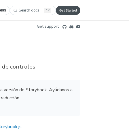
Search docs
,695
⌃
K
Get Started
Get support:
o de controles
ima versión de Storybook. Ayúdanos a
traducción.
torybook.js
.