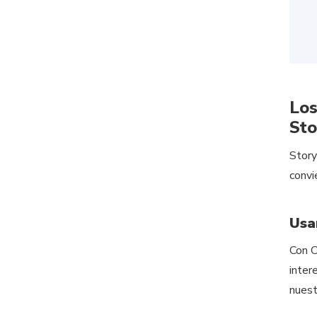
Los
St
Story
convi
Usa
Con C
inter
nues