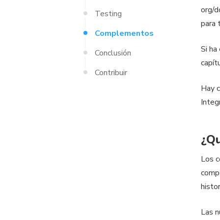
org/d
Testing
para 
Complementos
Si ha
Conclusión
capít
Contribuir
Hay c
Inte
¿Qu
Los c
comp
histo
Las n