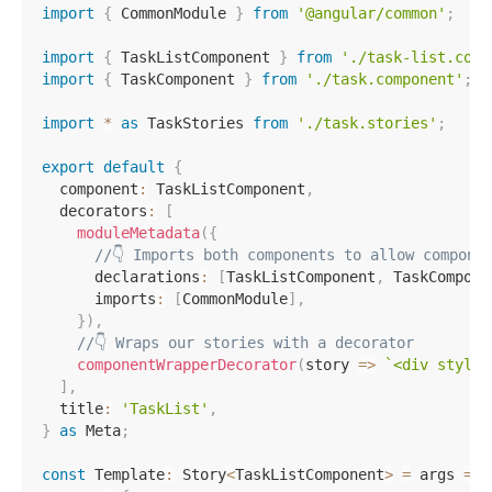
import
{
 CommonModule 
}
from
'@angular/common'
;
import
{
 TaskListComponent 
}
from
'./task-list.comp
import
{
 TaskComponent 
}
from
'./task.component'
;
import
*
as
 TaskStories 
from
'./task.stories'
;
export
default
{
  component
:
 TaskListComponent
,
  decorators
:
[
moduleMetadata
(
{
//👇 Imports both components to allow compone
      declarations
:
[
TaskListComponent
,
 TaskCompone
      imports
:
[
CommonModule
]
,
}
)
,
//👇 Wraps our stories with a decorator
componentWrapperDecorator
(
story 
=>
`
<div style=
]
,
  title
:
'TaskList'
,
}
as
 Meta
;
const
 Template
:
 Story
<
TaskListComponent
>
=
 args 
=>