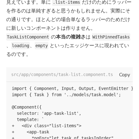
見えています。単に
だけのためにラッパー
.list-items
を作るのは単純すぎると思うかもしれません。実際にそ
の通りです。ほとんどの場合単なるラッパーのためだけ
に新しいコンポーネントは作りません。
の
本当の複雑さ
は
TaskListComponent
WithPinnedTasks
、
、
といったエッジケースに現われてい
loading
empty
るのです。
Copy
src/app/components/task-list.component.ts
import { Component, Input, Output, EventEmitter } f
import { Task } from '../models/task.model';

@Component({

  selector: 'app-task-list',

  template: `

+   <div class="list-items">

+     <app-task

+       *ngFor="let task of tasksInOrder"
