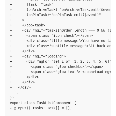
+       [task]="task"

+       (onArchiveTask)="onArchiveTask.emit($event)"
+       (onPinTask)="onPinTask.emit($event)"

+     >

+     </app-task>

+     <div *ngIf="tasksInOrder.length === 0 && !loa
+       <span class="icon-check"></span>

+       <div class="title-message">You have no tasks
+       <div class="subtitle-message">Sit back and r
+     </div>

+     <div *ngIf="loading">

+       <div *ngFor="let i of [1, 2, 3, 4, 5, 6]" c
+         <span class="glow-checkbox"></span>

+         <span class="glow-text"> <span>Loading</s
+       </div>

+     </div>

+   </div>

  `,

})

export class TaskListComponent {

- @Input() tasks: Task[] = [];
