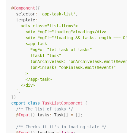
@
Component
(
{
  selector
:
'app-task-list'
,
  template
:
`
    <div class="list-items">

      <div *ngIf="loading">loading</div>

      <div *ngIf="!loading && tasks.length === 0">em
      <app-task

        *ngFor="let task of tasks"

        [task]="task"

        (onArchiveTask)="onArchiveTask.emit($event)"
        (onPinTask)="onPinTask.emit($event)"

      >

      </app-task>

    </div>

`
,
}
)
export
class
TaskListComponent
{
/** The list of tasks */
@
Input
(
)
 tasks
:
 Task
[
]
=
[
]
;
/** Checks if it's in loading state */
@
Input
(
)
 loading 
=
false
;