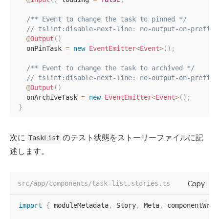
/** Event to change the task to pinned */
// tslint:disable-next-line: no-output-on-prefix
@
Output
(
)
  onPinTask 
=
new
EventEmitter
<
Event
>
(
)
;
/** Event to change the task to archived */
// tslint:disable-next-line: no-output-on-prefix
@
Output
(
)
  onArchiveTask 
=
new
EventEmitter
<
Event
>
(
)
;
}
次に
のテスト状態をストーリーファイルに記
TaskList
述します。
Copy
src/app/components/task-list.stories.ts
import
{
 moduleMetadata
,
 Story
,
 Meta
,
 componentWrap