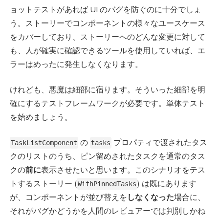
ョットテストがあれば UI のバグを防ぐのに十分でしょ
う。ストーリーでコンポーネントの様々なユースケース
をカバーしており、ストーリーへのどんな変更に対して
も、人が確実に確認できるツールを使用していれば、エ
ラーはめったに発生しなくなります。
けれども、悪魔は細部に宿ります。そういった細部を明
確にするテストフレームワークが必要です。単体テスト
を始めましょう。
の
プロパティで渡されたタス
TaskListComponent
tasks
クのリストのうち、ピン留めされたタスクを通常のタス
クの
前に
表示させたいと思います。このシナリオをテス
トするストーリー (
) は既にあります
WithPinnedTasks
が、コンポーネントが並び替えを
しなくなった
場合に、
それがバグかどうかを人間のレビュアーでは判別しかね