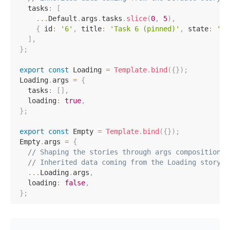
  tasks
:
[
...
Default
.
args
.
tasks
.
slice
(
0
,
5
)
,
{
 id
:
'6'
,
 title
:
'Task 6 (pinned)'
,
 state
:
'TA
]
,
}
;
export
const
 Loading 
=
Template
.
bind
(
{
}
)
;
Loading
.
args 
=
{
  tasks
:
[
]
,
  loading
:
true
,
}
;
export
const
 Empty 
=
Template
.
bind
(
{
}
)
;
Empty
.
args 
=
{
// Shaping the stories through args composition.
// Inherited data coming from the Loading story.
...
Loading
.
args
,
  loading
:
false
,
}
;