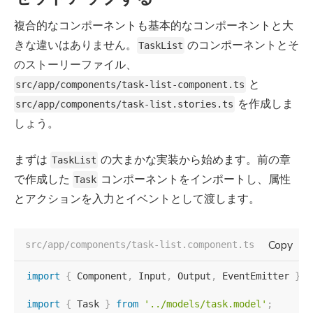
複合的なコンポーネントも基本的なコンポーネントと大
きな違いはありません。
のコンポーネントとそ
TaskList
のストーリーファイル、
と
src/app/components/task-list-component.ts
を作成しま
src/app/components/task-list.stories.ts
しょう。
まずは
の大まかな実装から始めます。前の章
TaskList
で作成した
コンポーネントをインポートし、属性
Task
とアクションを入力とイベントとして渡します。
Copy
src/app/components/task-list.component.ts
import
{
 Component
,
 Input
,
 Output
,
 EventEmitter 
}
f
import
{
 Task 
}
from
'../models/task.model'
;