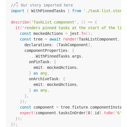
//👇 Our story imported here
import
{
 WithPinnedTasks 
}
from
'./task-list.storie
describe
(
'TaskList component'
,
(
)
=>
{
it
(
'renders pinned tasks at the start of the list
const
 mockedActions 
=
 jest
.
fn
(
)
;
const
 tree 
=
await
render
(
TaskListComponent
,
{
      declarations
:
[
TaskComponent
]
,
      componentProperties
:
{
...
WithPinnedTasks
.
args
,
        onPinTask
:
{
          emit
:
 mockedActions
,
}
as
any
,
        onArchiveTask
:
{
          emit
:
 mockedActions
,
}
as
any
,
}
,
}
)
;
const
 component 
=
 tree
.
fixture
.
componentInstanc
expect
(
component
.
tasksInOrder
[
0
]
.
id
)
.
toBe
(
'6'
)
;
}
)
;
}
)
;