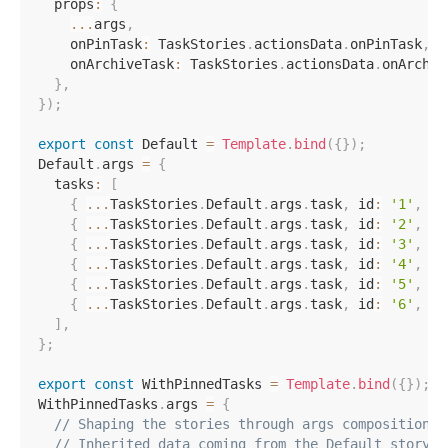
  props
:
{
...
args
,
    onPinTask
:
 TaskStories
.
actionsData
.
onPinTask
,
    onArchiveTask
:
 TaskStories
.
actionsData
.
onArchiv
}
,
}
)
;
export
const
 Default 
=
Template
.
bind
(
{
}
)
;
Default
.
args 
=
{
  tasks
:
[
{
...
TaskStories
.
Default
.
args
.
task
,
 id
:
'1'
,
 ti
{
...
TaskStories
.
Default
.
args
.
task
,
 id
:
'2'
,
 ti
{
...
TaskStories
.
Default
.
args
.
task
,
 id
:
'3'
,
 ti
{
...
TaskStories
.
Default
.
args
.
task
,
 id
:
'4'
,
 ti
{
...
TaskStories
.
Default
.
args
.
task
,
 id
:
'5'
,
 ti
{
...
TaskStories
.
Default
.
args
.
task
,
 id
:
'6'
,
 ti
]
,
}
;
export
const
 WithPinnedTasks 
=
Template
.
bind
(
{
}
)
;
WithPinnedTasks
.
args 
=
{
// Shaping the stories through args composition.
// Inherited data coming from the Default story.