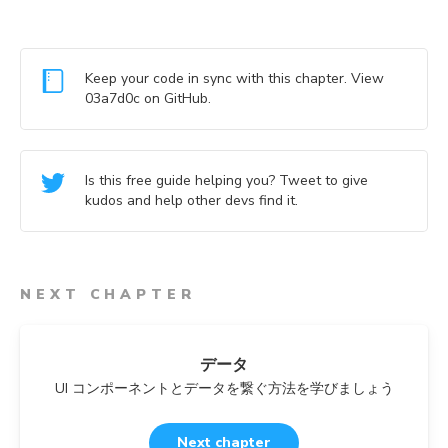
Keep your code in sync with this chapter. View
03a7d0c
on GitHub.
Is this free guide helping you? Tweet to give
kudos and help other devs find it.
NEXT CHAPTER
データ
UI コンポーネントとデータを繋ぐ方法を学びましょう
Next chapter