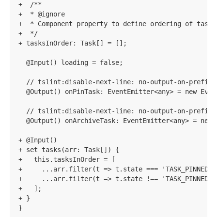
+  /**

+  * @ignore

+  * Component property to define ordering of tasks

+  */

+ tasksInOrder: Task[] = [];

  @Input() loading = false;

  // tslint:disable-next-line: no-output-on-prefix

  @Output() onPinTask: EventEmitter<any> = new Event
  // tslint:disable-next-line: no-output-on-prefix

  @Output() onArchiveTask: EventEmitter<any> = new E
+ @Input()

+ set tasks(arr: Task[]) {

+   this.tasksInOrder = [

+     ...arr.filter(t => t.state === 'TASK_PINNED'),
+     ...arr.filter(t => t.state !== 'TASK_PINNED'),
+   ];

+ }
