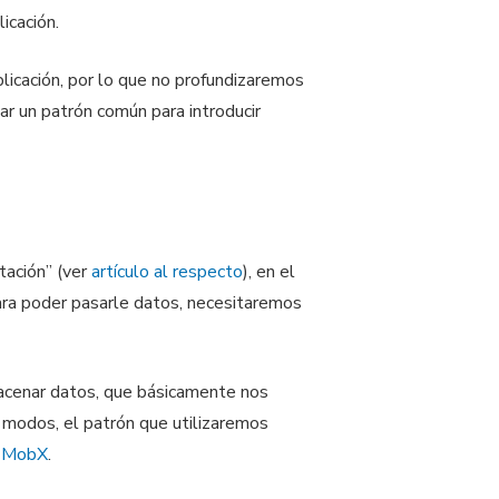
icación.
plicación, por lo que no profundizaremos
r un patrón común para introducir
tación” (ver
artículo al respecto
), en el
ara poder pasarle datos, necesitaremos
lmacenar datos, que básicamente nos
 modos, el patrón que utilizaremos
y
MobX
.