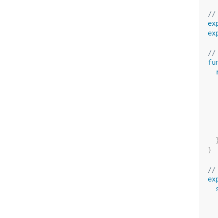
//
ex
ex
//
fu
  
  
}
//
ex