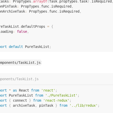
tasks
:
 PropTypes
.
arrayOf
(
Task
.
propTypes
.
task
)
.
isRequired
onPinTask
:
 PropTypes
.
func
.
isRequired
,
onArchiveTask
:
 PropTypes
.
func
.
isRequired
,
reTaskList
.
defaultProps 
=
{
loading
:
false
,
port
default
 PureTaskList
;
:
omponents/TaskList.js
mponents/TaskList.js
port
*
as
 React 
from
'react'
;
port
 PureTaskList 
from
'./PureTaskList'
;
port
{
 connect 
}
from
'react-redux'
;
port
{
 archiveTask
,
 pinTask 
}
from
'../lib/redux'
;