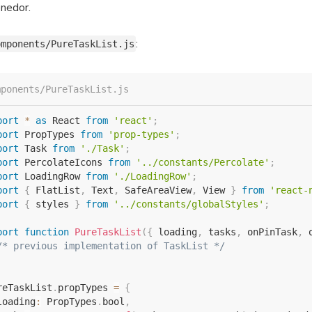
nedor.
:
omponents/PureTaskList.js
mponents/PureTaskList.js
port
*
as
 React 
from
'react'
;
port
 PropTypes 
from
'prop-types'
;
port
 Task 
from
'./Task'
;
port
 PercolateIcons 
from
'../constants/Percolate'
;
port
 LoadingRow 
from
'./LoadingRow'
;
port
{
 FlatList
,
 Text
,
 SafeAreaView
,
 View 
}
from
'react-
port
{
 styles 
}
from
'../constants/globalStyles'
;
port
function
PureTaskList
(
{
 loading
,
 tasks
,
 onPinTask
,
 
/* previous implementation of TaskList */
reTaskList
.
propTypes 
=
{
loading
:
 PropTypes
.
bool
,