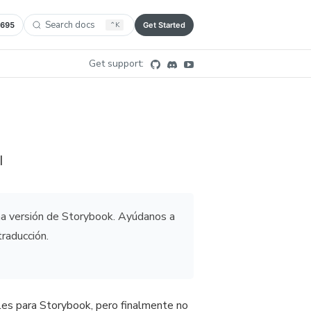
Search docs
,695
⌃
K
Get Started
Get support:
I
ima versión de Storybook. Ayúdanos a
traducción.
es para Storybook, pero finalmente no