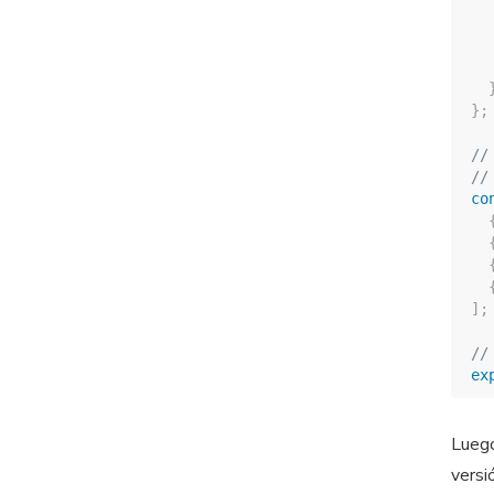
}
;
//
//
co
]
;
//
ex
Lueg
versi