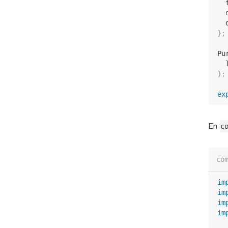
  
  
  
}
;
Pu
  
}
;
ex
En
c
co
im
im
im
im