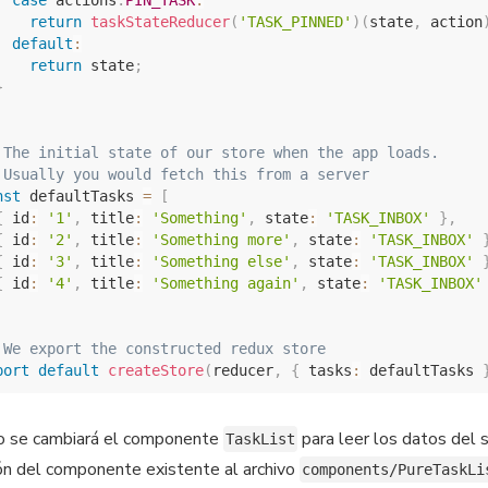
case
 actions
.
PIN_TASK
:
return
taskStateReducer
(
'TASK_PINNED'
)
(
state
,
 action
default
:
return
 state
;
}
 The initial state of our store when the app loads.
 Usually you would fetch this from a server
nst
 defaultTasks 
=
[
{
 id
:
'1'
,
 title
:
'Something'
,
 state
:
'TASK_INBOX'
}
,
{
 id
:
'2'
,
 title
:
'Something more'
,
 state
:
'TASK_INBOX'
{
 id
:
'3'
,
 title
:
'Something else'
,
 state
:
'TASK_INBOX'
{
 id
:
'4'
,
 title
:
'Something again'
,
 state
:
'TASK_INBOX'
 We export the constructed redux store
port
default
createStore
(
reducer
,
{
 tasks
:
 defaultTasks 
o se cambiará el componente
para leer los datos del 
TaskList
ón del componente existente al archivo
components/PureTaskLi