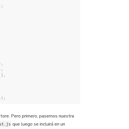
)
;
}
,
}
,
}
,
}
)
;
store. Pero primero, pasemos nuestra
que luego se incluirá en un
st.js