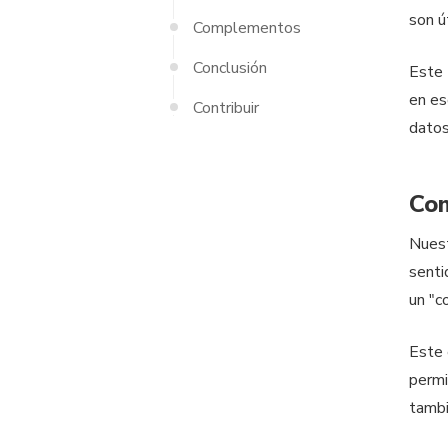
son ú
Complementos
Conclusión
Este 
en es
Contribuir
dato
Co
Nues
senti
un "c
Este 
permi
tambi