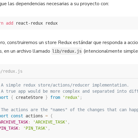
ue las dependencias necesarias a su proyecto con:
rn
add
ro, construiremos un store Redux estándar que responda a acci
s, en un archivo llamado
(intencionalmente simple
lib/redux.js
b/redux.js
 A simple redux store/actions/reducer implementation.
 A true app would be more complex and separated into dif
port
{
 createStore 
}
from
'redux'
;
 The actions are the "names" of the changes that can hap
port
const
 actions 
=
{
ARCHIVE_TASK
:
'ARCHIVE_TASK'
,
PIN_TASK
:
'PIN_TASK'
,