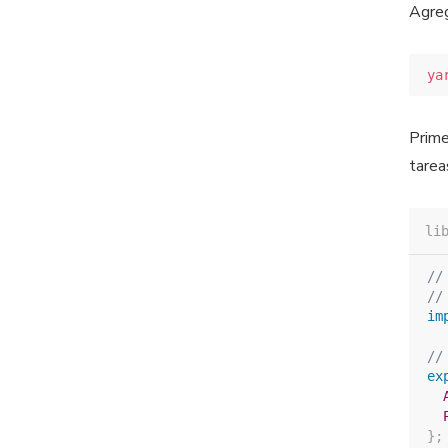
Agreg
ya
Prime
tarea
li
//
//
im
//
ex
}
;