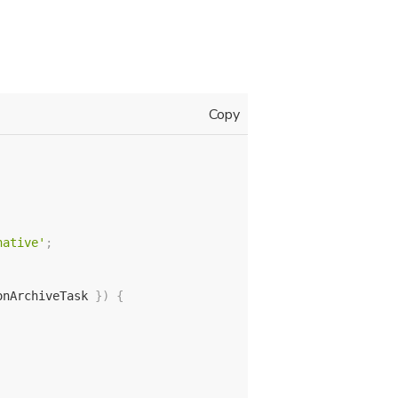
Copy
native'
;
onArchiveTask 
}
)
{