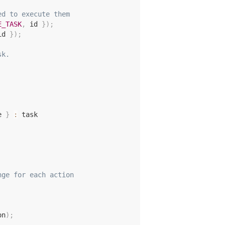
ed to execute them
E_TASK
,
 id 
}
)
;
id 
}
)
;
sk.
e 
}
:
 task

nge for each action
on
)
;