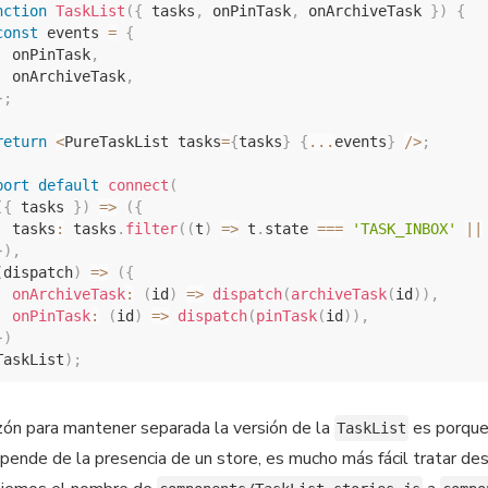
nction
TaskList
(
{
 tasks
,
 onPinTask
,
 onArchiveTask 
}
)
{
const
 events 
=
{
  onPinTask
,
  onArchiveTask
,
}
;
return
<
PureTaskList tasks
=
{
tasks
}
{
...
events
}
/
>
;
port
default
connect
(
(
{
 tasks 
}
)
=>
(
{
  tasks
:
 tasks
.
filter
(
(
t
)
=>
 t
.
state 
===
'TASK_INBOX'
||
}
)
,
(
dispatch
)
=>
(
{
onArchiveTask
:
(
id
)
=>
dispatch
(
archiveTask
(
id
)
)
,
onPinTask
:
(
id
)
=>
dispatch
(
pinTask
(
id
)
)
,
}
)
TaskList
)
;
zón para mantener separada la versión de la
es porque 
TaskList
pende de la presencia de un store, es mucho más fácil tratar de