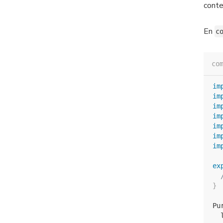
conte
En
c
co
im
im
im
im
im
im
im
ex
}
Pu
  