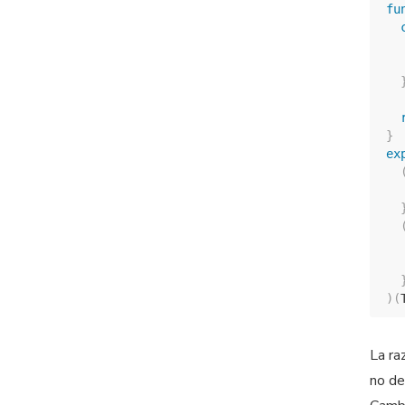
fu
  
  
}
ex
  
)
(
La ra
no de