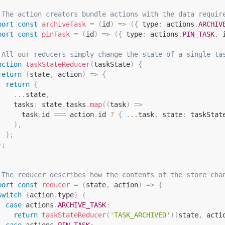
 The action creators bundle actions with the data requir
port
const
archiveTask
=
(
id
)
=>
(
{
 type
:
 actions
.
ARCHIV
port
const
pinTask
=
(
id
)
=>
(
{
 type
:
 actions
.
PIN_TASK
,
 
 All our reducers simply change the state of a single ta
nction
taskStateReducer
(
taskState
)
{
return
(
state
,
 action
)
=>
{
return
{
...
state
,
    tasks
:
 state
.
tasks
.
map
(
(
task
)
=>
      task
.
id 
===
 action
.
id 
?
{
...
task
,
 state
:
 taskStat
)
,
}
;
}
;
 The reducer describes how the contents of the store cha
port
const
reducer
=
(
state
,
 action
)
=>
{
switch
(
action
.
type
)
{
case
 actions
.
ARCHIVE_TASK
:
return
taskStateReducer
(
'TASK_ARCHIVED'
)
(
state
,
 acti