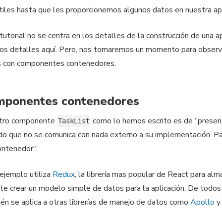
tiles hasta que les proporcionemos algunos datos en nuestra apl
tutorial no se centra en los detalles de la construcción de una a
os detalles aquí. Pero, nos tomaremos un momento para observa
s con componentes contenedores.
mponentes contenedores
tro componente
como lo hemos escrito es de “presen
TaskList
do que no se comunica con nada externo a su implementación. P
ontenedor".
ejemplo utiliza
Redux
, la librería mas popular de React para a
te crear un modelo simple de datos para la aplicación. De todos
én se aplica a otras librerías de manejo de datos como
Apollo