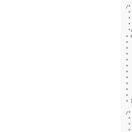
/*

 *
 *
 *
 */
+ 
+ 
+ 
+  
+ 
+ 
+ 
+ 
+ 
+ 
+ 
+ }
/*

 *
 *
 *