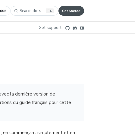
Search docs
,695
⌃
K
Get Started
Get support:
vec la dernière version de
tions du guide français pour cette
ut, en commençant simplement et en