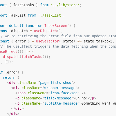
port
{
 fetchTasks 
}
from
'../lib/store'
;
port
 TaskList 
from
'./TaskList'
;
port
default
function
InboxScreen
(
)
{
const
 dispatch 
=
useDispatch
(
)
;
// We're retrieving the error field from our updated sto
const
{
 error 
}
=
useSelector
(
(
state
)
=>
 state
.
taskbox
)
;
// The useEffect triggers the data fetching when the com
useEffect
(
(
)
=>
{
dispatch
(
fetchTasks
(
)
)
;
}
,
[
]
)
;
if
(
error
)
{
return
(
<
div
className
=
"
page lists-show
"
>
<
div
className
=
"
wrapper-message
"
>
<
span
className
=
"
icon-face-sad
"
/>
<
p
className
=
"
title-message
"
>
Oh no!
</
p
>
<
p
className
=
"
subtitle-message
"
>
Something went w
</
div
>
</
div
>