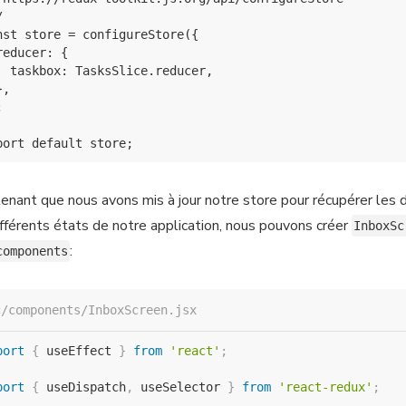


nst store = configureStore({

reducer: {

  taskbox: TasksSlice.reducer,

,



enant que nous avons mis à jour notre store pour récupérer les
ifférents états de notre application, nous pouvons créer
InboxSc
:
components
c/components/InboxScreen.jsx
port
{
 useEffect 
}
from
'react'
;
port
{
 useDispatch
,
 useSelector 
}
from
'react-redux'
;