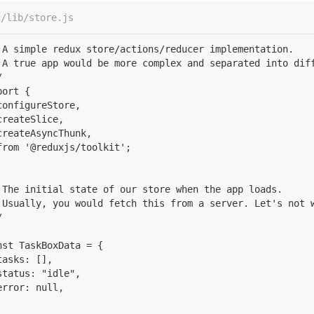
c/lib/store.js
 A simple redux store/actions/reducer implementation.

 A true app would be more complex and separated into diff


port {

configureStore,

createSlice,

createAsyncThunk,

from '@reduxjs/toolkit';

 The initial state of our store when the app loads.

 Usually, you would fetch this from a server. Let's not w


nst TaskBoxData = {

tasks: [],

status: "idle",

error: null,
