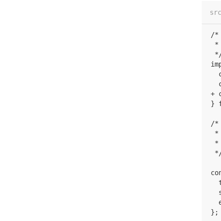
sr
/*
 *
 */
im
  
  
+ 
} 
/*

 *
 *
 */
co
  
  
  
};
