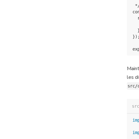
 */
co
  
  
  }
});
Maint
les d
src/
sr
im
im