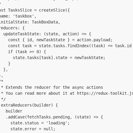


nst TasksSlice = createSlice({

name: 'taskbox',

initialState: TaskBoxData,

reducers: {

  updateTaskState: (state, action) => {

    const { id, newTaskState } = action.payload;

    const task = state.tasks.findIndex((task) => task.id 
    if (task >= 0) {

      state.tasks[task].state = newTaskState;

    }

 },

,

*

 * Extends the reducer for the async actions

 * You can read more about it at https://redux-toolkit.js
*/

 extraReducers(builder) {

   builder

   .addCase(fetchTasks.pending, (state) => {

     state.status = 'loading';

     state.error = null;
