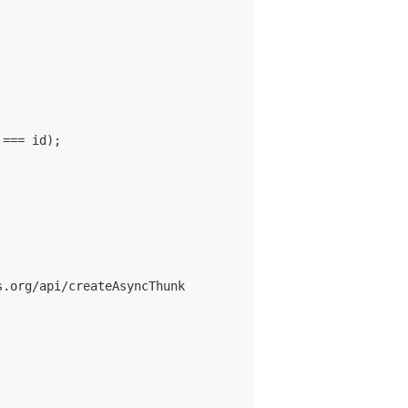
=== id);

.org/api/createAsyncThunk
