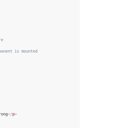
re
ponent is mounted
rong
</
p
>