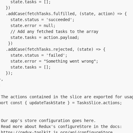
     state.tasks = [];

   })

   .addCase(fetchTasks.fulfilled, (state, action) => {

     state.status = 'succeeded';

     state.error = null;

     // Add any fetched tasks to the array

     state.tasks = action.payload;

    })

   .addCase(fetchTasks.rejected, (state) => {

     state.status = 'failed';

     state.error = "Something went wrong";

     state.tasks = [];

   });

,



 The actions contained in the slice are exported for usag
port const { updateTaskState } = TasksSlice.actions;

 Our app's store configuration goes here.

 Read more about Redux's configureStore in the docs:

 https://redux-toolkit.js.org/api/configureStore
