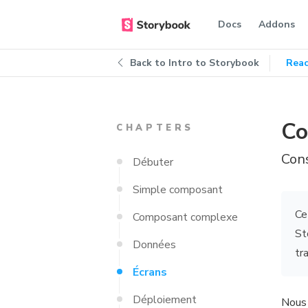
Docs
Addons
Back to
Intro to Storybook
Reac
Co
CHAPTERS
Cons
Débuter
Simple composant
Ce
Composant complexe
St
Données
tr
Écrans
Déploiement
Nous 