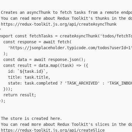
 Creates an asyncThunk to fetch tasks from a remote endpo
 You can read more about Redux Toolkit's thunks in the do
 https://redux-toolkit.js.org/api/createAsyncThunk



export const fetchTasks = createAsyncThunk('todos/fetchTo
  const response = await fetch(

    'https://jsonplaceholder.typicode.com/todos?userId=1'
 );

  const data = await response.json();

  const result = data.map((task) => ({

    id: `${task.id}`,

    title: task.title,

    state: task.completed ? 'TASK_ARCHIVED' : 'TASK_INBOX
  }));

  return result;

);

 The store is created here.

 You can read more about Redux Toolkit's slices in the do
 https://redux-toolkit.js.org/api/createSlice
