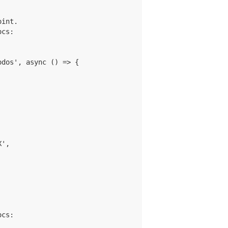
int.

cs:

dos', async () => {



',

cs:
