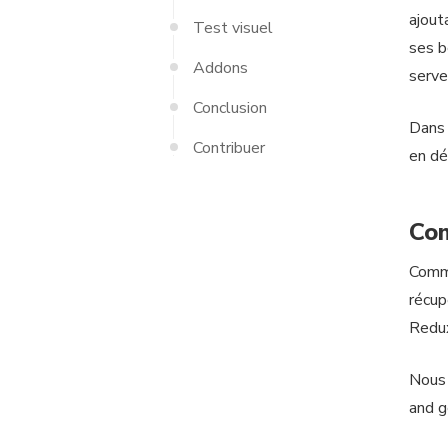
ajout
Test visuel
ses b
Addons
serve
Conclusion
Dans 
Contribuer
en dé
Co
Comme
récup
Redux
Nous 
and g