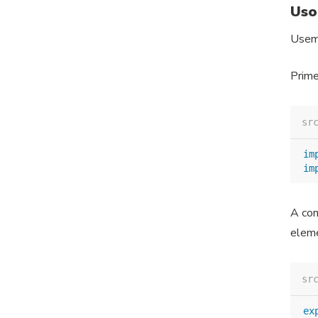
Uso
Usemo
Prime
sr
im
im
A con
elem
sr
ex