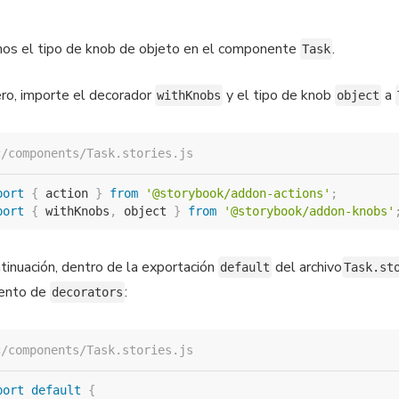
s el tipo de knob de objeto en el componente
.
Task
ro, importe el decorador
y el tipo de knob
a
withKnobs
object
c/components/Task.stories.js
port
{
 action 
}
from
'@storybook/addon-actions'
;
port
{
 withKnobs
,
 object 
}
from
'@storybook/addon-knobs'
tinuación, dentro de la exportación
del archivo
default
Task.st
ento de
:
decorators
c/components/Task.stories.js
port
default
{