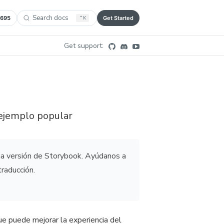
Search docs
,695
⌃
K
Get Started
Get support:
ejemplo popular
ima versión de Storybook. Ayúdanos a
traducción.
ue puede mejorar la experiencia del