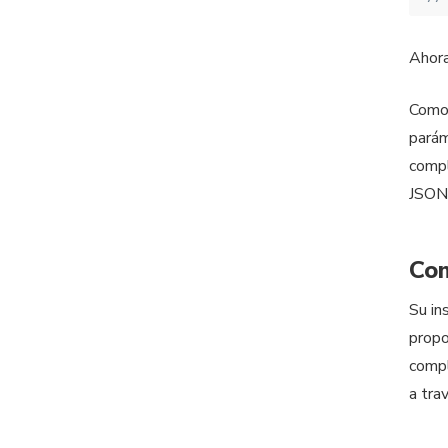
Ahora
Como
parám
compl
JSON 
Com
Su in
propo
compl
a tra