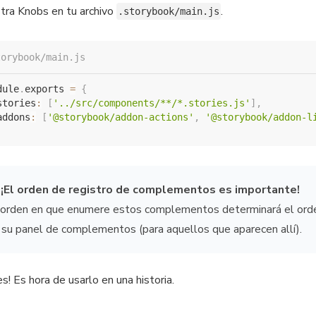
tra Knobs en tu archivo
.
.storybook/main.js
torybook/main.js
dule
.
exports 
=
{
stories
:
[
'../src/components/**/*.stories.js'
]
,
addons
:
[
'@storybook/addon-actions'
,
'@storybook/addon-l
 ¡El orden de registro de complementos es importante!
 orden en que enumere estos complementos determinará el ord
 su panel de complementos (para aquellos que aparecen allí).
es! Es hora de usarlo en una historia.