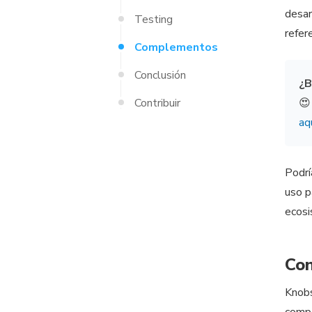
desar
Testing
refer
Complementos
Conclusión
¿B
Contribuir
😍
aq
Podrí
uso p
ecos
Con
Knobs