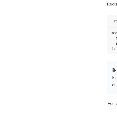
Regis
.s
mo
  
  
}
;
📝
El
en
¡Eso 