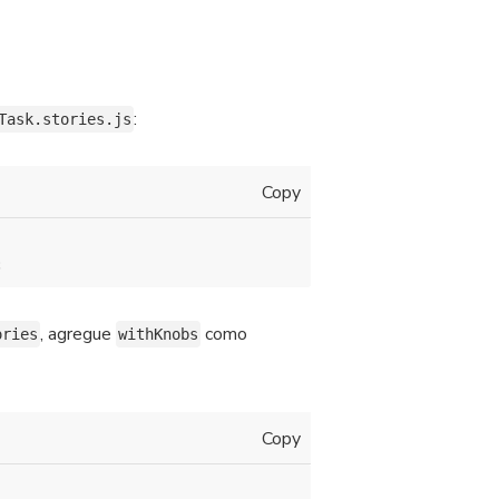
:
Task.stories.js
Copy
;
, agregue
como
ories
withKnobs
Copy