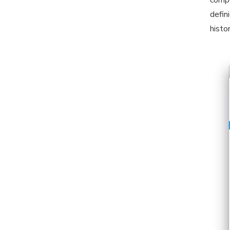
compo
defin
histo