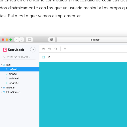
nentes en un entorno controlado sin necesidad de codificar! B
idos dinámicamente con los que un usuario manipula los props 
rias. Esto es lo que vamos a implementar ...