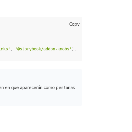
Copy
inks'
,
'@storybook/addon-knobs'
]
,
en en que aparecerán como pestañas