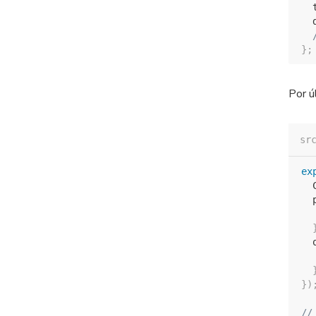
  
  
}
;
Por ú
sr
ex
  
  
  
  
}
)
//