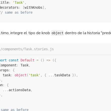
title
:
'Task'
,
decorators
:
[
withKnobs
]
,
// same as before
ltimo, integre el tipo de knob
dentro de la historia "pre
object
c/components/Task.stories.js
port
const
Default
=
(
)
=>
(
{
Component
:
 Task
,
props
:
{
  task
:
object
(
'task'
,
{
...
taskData 
}
)
,
}
,
on
:
{
...
actionsData
,
}
,
;
 same as before