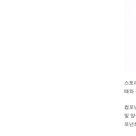
스토리
때와
컴포
및 양
포넌