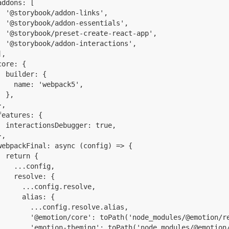
addons: [

  '@storybook/addon-links',

  '@storybook/addon-essentials',

  '@storybook/preset-create-react-app',

  '@storybook/addon-interactions',

,

core: {

  builder: {

    name: 'webpack5',

 },

,

features: {

  interactionsDebugger: true,

,

webpackFinal: async (config) => {

  return {

    ...config,

    resolve: {

      ...config.resolve,

      alias: {

        ...config.resolve.alias,

        '@emotion/core': toPath('node_modules/@emotion/re
        'emotion-theming': toPath('node_modules/@emotion/