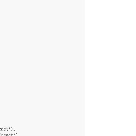
act'),

react'),
