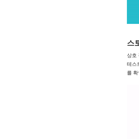
스
상호
테스
를 확