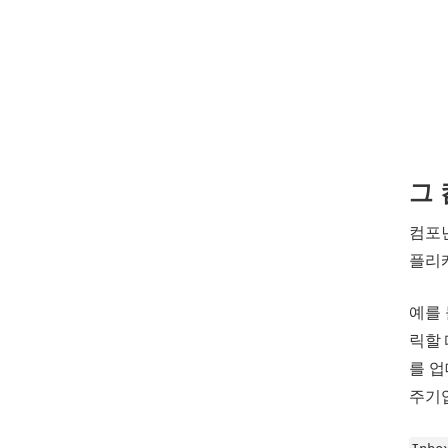
그
컴포넌
플리
예를
릭할 
를 업
주기