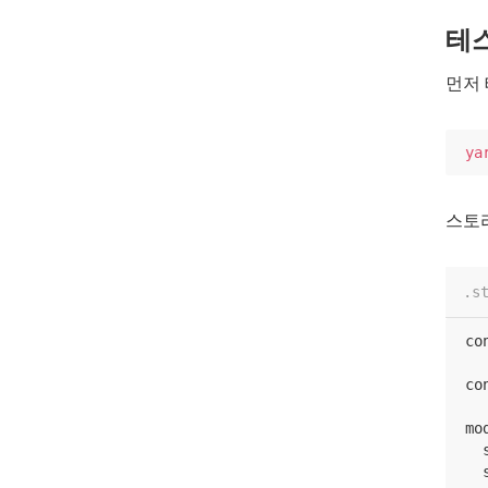
테
먼저
ya
스토
.s
co
co
mo
  
  