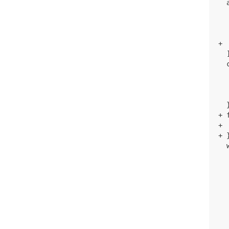
  
  
  
  
+ 
  ]
  
  
  
   
  }
+ 
+ 
+ }
  
  
  
  
  
  
  
  
  