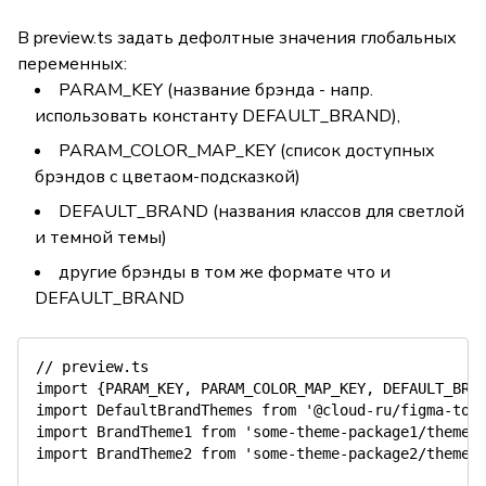
В preview.ts задать дефолтные значения глобальных
переменных:
PARAM_KEY (название брэнда - напр.
использовать константу DEFAULT_BRAND),
PARAM_COLOR_MAP_KEY (список доступных
брэндов с цветаом-подсказкой)
DEFAULT_BRAND (названия классов для светлой
и темной темы)
другие брэнды в том же формате что и
DEFAULT_BRAND
// preview.ts

import {PARAM_KEY, PARAM_COLOR_MAP_KEY, DEFAULT_BRAN
import DefaultBrandThemes from '@cloud-ru/figma-toke
import BrandTheme1 from 'some-theme-package1/theme.c
import BrandTheme2 from 'some-theme-package2/theme.c