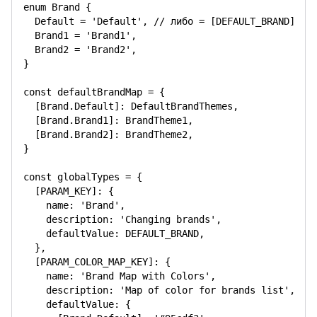
enum Brand {

  Default = 'Default', // либо = [DEFAULT_BRAND]

  Brand1 = 'Brand1',

  Brand2 = 'Brand2',

}

const defaultBrandMap = {

  [Brand.Default]: DefaultBrandThemes,

  [Brand.Brand1]: BrandTheme1,

  [Brand.Brand2]: BrandTheme2,

}

const globalTypes = {

  [PARAM_KEY]: {

    name: 'Brand',

    description: 'Changing brands',

    defaultValue: DEFAULT_BRAND,

  },

  [PARAM_COLOR_MAP_KEY]: {

    name: 'Brand Map with Colors',

    description: 'Map of color for brands list',

    defaultValue: {
