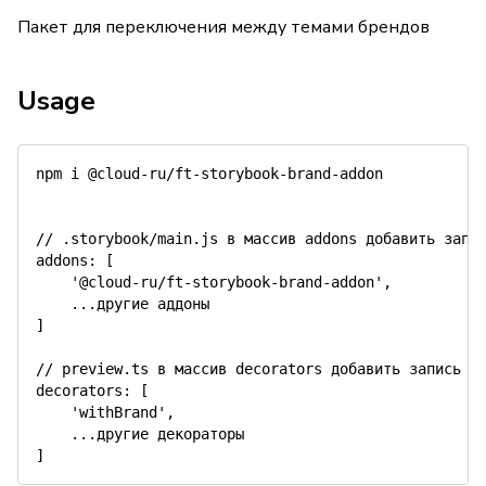
Пакет для переключения между темами брендов
Usage
npm i @cloud-ru/ft-storybook-brand-addon

// .storybook/main.js в массив addons добавить запис
addons: [

    '@cloud-ru/ft-storybook-brand-addon',

    ...другие аддоны

]

// preview.ts в массив decorators добавить запись

decorators: [

    'withBrand',

    ...другие декораторы
