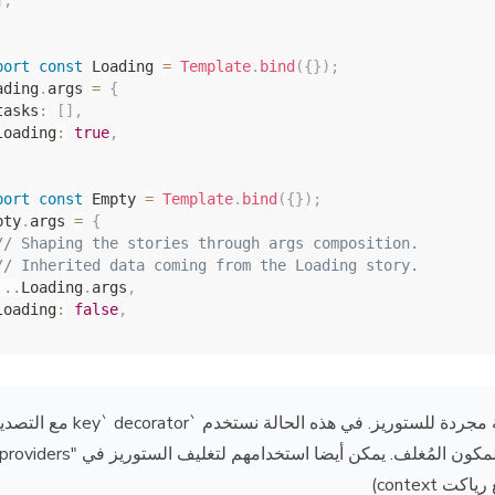
]
,
port
const
 Loading 
=
Template
.
bind
(
{
}
)
;
ading
.
args 
=
{
tasks
:
[
]
,
loading
:
true
,
port
const
 Empty 
=
Template
.
bind
(
{
}
)
;
pty
.
args 
=
{
// Shaping the stories through args composition.
// Inherited data coming from the Loading story.
...
Loading
.
args
,
loading
:
false
,
هي طريقة لتوفير أغلفة مجردة للستوريز. في  `key` decorator مع التصديرة
(ع رياكت