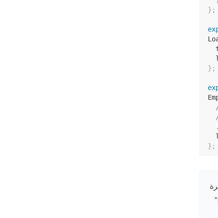
}
;
ex
Lo
  
  
}
;
ex
Em
  
}
;
هذه الحالة نستخدم
الافتراضية مع بعض الـ`padding` حول المكون المُغلف. يمكن أيضا استخدامهم لتغليف الستوريز في "providers"