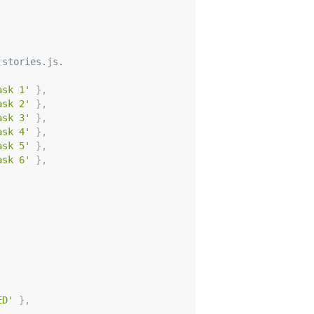
.stories.js.
ask 1'
}
,
ask 2'
}
,
ask 3'
}
,
ask 4'
}
,
ask 5'
}
,
ask 6'
}
,
ED'
}
,