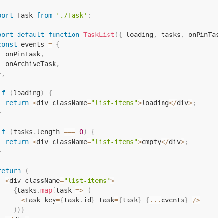
port
 Task 
from
'./Task'
;
port
default
function
TaskList
(
{
 loading
,
 tasks
,
 onPinTa
const
 events 
=
{
  onPinTask
,
  onArchiveTask
,
}
;
if
(
loading
)
{
return
<
div className
=
"list-items"
>
loading
<
/
div
>
;
}
if
(
tasks
.
length 
===
0
)
{
return
<
div className
=
"list-items"
>
empty
<
/
div
>
;
}
return
(
<
div className
=
"list-items"
>
{
tasks
.
map
(
task
=>
(
<
Task key
=
{
task
.
id
}
 task
=
{
task
}
{
...
events
}
/
>
)
)
}