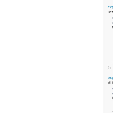
ex
De
  
}
;
ex
Wi
  