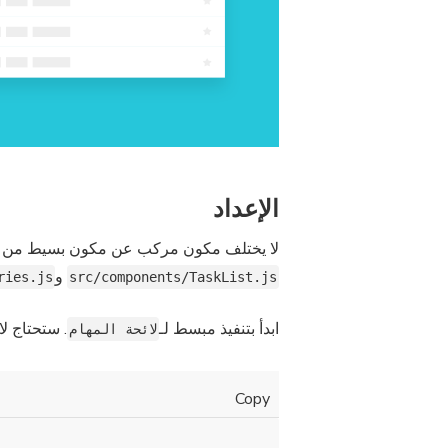
الإعداد
لا يختلف مكون مركب عن مكون بسيط من نا:
و
ries.js
src/components/TaskList.js
ابدأ بتنفيذ مبسط لـ
ستحتاج لاس
لائحة المهام
Copy