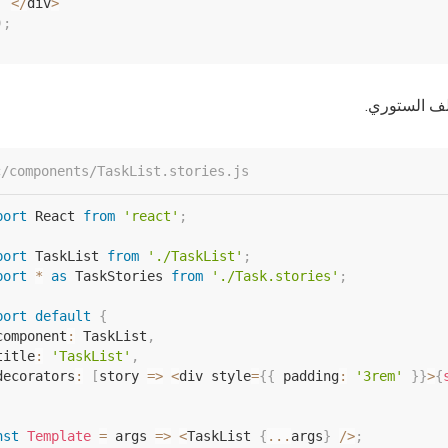
<
/
div
>
)
;
لف الستوري
c/components/TaskList.stories.js
port
 React 
from
'react'
;
port
 TaskList 
from
'./TaskList'
;
port
*
as
 TaskStories 
from
'./Task.stories'
;
port
default
{
component
:
 TaskList
,
title
:
'TaskList'
,
decorators
:
[
story
=>
<
div style
=
{
{
 padding
:
'3rem'
}
}
>
{
nst
Template
=
args
=>
<
TaskList 
{
...
args
}
/
>
;