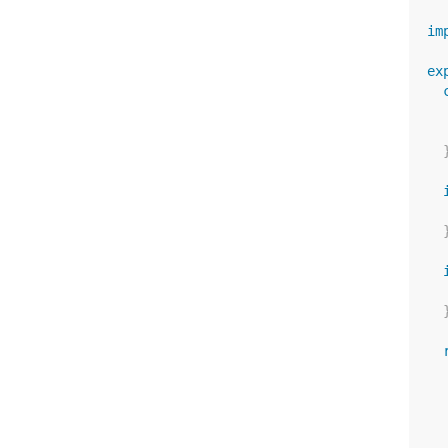
im
ex
  
  