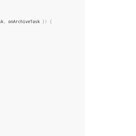
sk
,
 onArchiveTask 
}
)
{