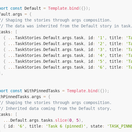
port
const
 Default 
=
Template
.
bind
(
{
}
)
;
fault
.
args 
=
{
// Shaping the stories through args composition.
// The data was inherited from the Default story in task
tasks
:
[
{
...
TaskStories
.
Default
.
args
.
task
,
 id
:
'1'
,
 title
:
'T
{
...
TaskStories
.
Default
.
args
.
task
,
 id
:
'2'
,
 title
:
'T
{
...
TaskStories
.
Default
.
args
.
task
,
 id
:
'3'
,
 title
:
'T
{
...
TaskStories
.
Default
.
args
.
task
,
 id
:
'4'
,
 title
:
'T
{
...
TaskStories
.
Default
.
args
.
task
,
 id
:
'5'
,
 title
:
'T
{
...
TaskStories
.
Default
.
args
.
task
,
 id
:
'6'
,
 title
:
'T
]
,
port
const
 WithPinnedTasks 
=
Template
.
bind
(
{
}
)
;
thPinnedTasks
.
args 
=
{
// Shaping the stories through args composition.
// Inherited data coming from the Default story.
tasks
:
[
...
Default
.
args
.
tasks
.
slice
(
0
,
5
)
,
{
 id
:
'6'
,
 title
:
'Task 6 (pinned)'
,
 state
:
'TASK_PINN