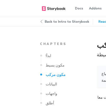
Docs
Addons
Back to
Intro to Storybook
Reac
كب
CHAPTERS
يطة
!ابدأ
مكون بسيط
اع
مكون مركب
مة
البياتات
واجهات
ت معا
أطلق