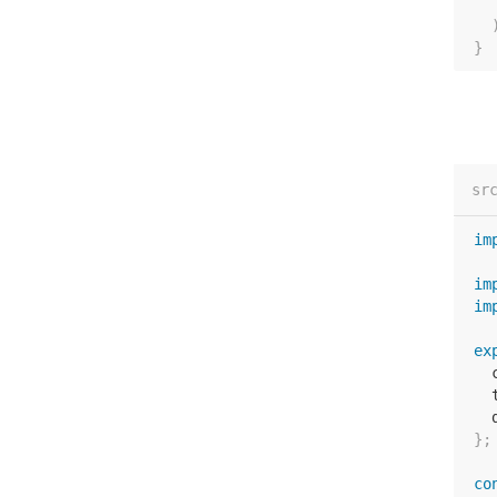
}
sr
im
im
im
ex
  
  
  
}
;
co